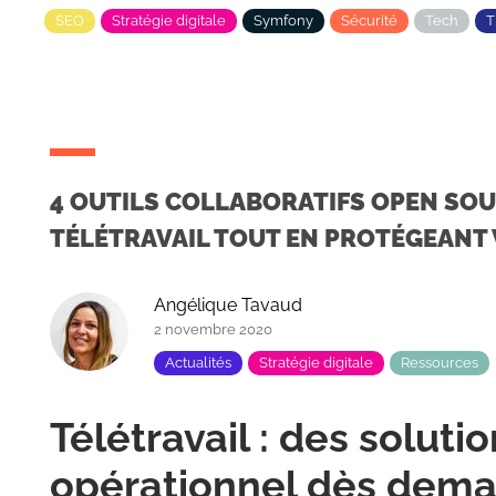
SEO
Stratégie digitale
Symfony
Sécurité
Tech
4 OUTILS COLLABORATIFS OPEN SO
TÉLÉTRAVAIL TOUT EN PROTÉGEANT
Angélique Tavaud
2 novembre 2020
Actualités
Stratégie digitale
Ressources
Télétravail : des soluti
opérationnel dès dema