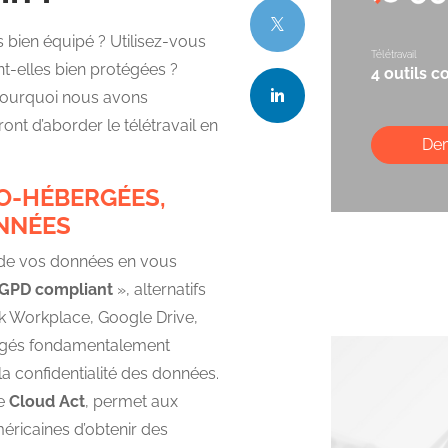
s bien équipé ? Utilisez-vous
Télétravail
nt-elles bien protégées ?
4 outils 
 pourquoi nous avons
nt d’aborder le télétravail en
De
O-HÉBERGÉES,
NNÉES
e de vos données en vous
GPD compliant
», alternatifs
k Workplace, Google Drive,
e jugés fondamentalement
a confidentialité des données.
ée
Cloud Act
, permet aux
éricaines d’obtenir des