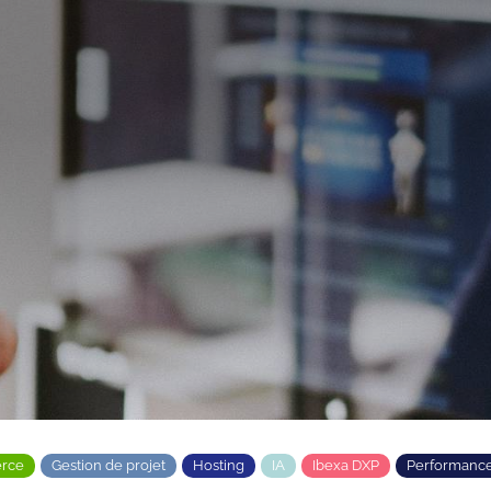
rce
Gestion de projet
Hosting
IA
Ibexa DXP
Performanc