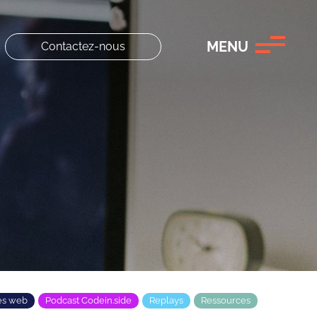
MENU
Contactez-nous
es web
Podcast Codein.side
Replays
Ressources