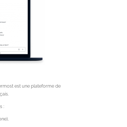
termost est une plateforme de
çais.
s :
one),