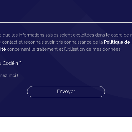
 que les informations saisies soient exploitées dans le cadre de
contact et reconnais avoir pris connaissance de la
Politique de
ité
concernant le traitement et l’utilisation de mes données.
tu Codéin ?
nez-moi !