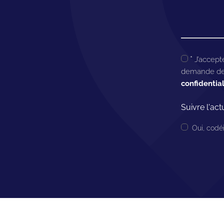
*
J’accepte
demande de 
confidential
Suivre l'ac
Oui, codéi