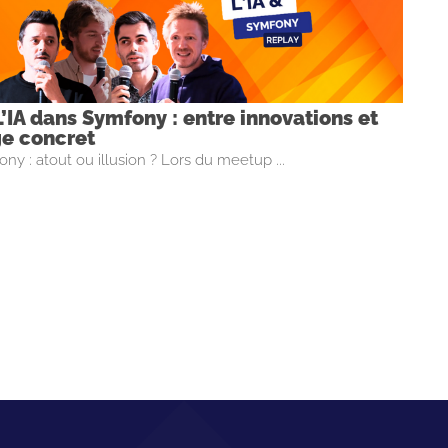
’IA dans Symfony : entre innovations et
ge concret
ny : atout ou illusion ? Lors du meetup ...