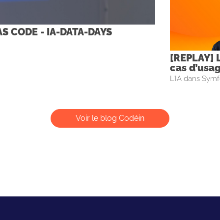
 AS CODE - IA-DATA-DAYS
[REPLAY] L
cas d’usa
L’IA dans Symfo
Voir le blog Codéin