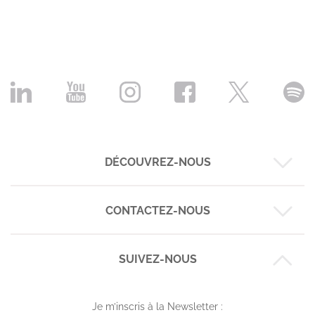
DÉCOUVREZ-NOUS
CONTACTEZ-NOUS
Nos business cases
Nos expertises
Nos réalisations
SUIVEZ-NOUS
Montpellier :
6 rue de Maguelone
L'équipe
09 72 42 26 03
Le blog Codéin
Je m’inscris à la Newsletter :
Strasbourg :