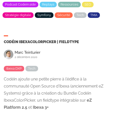
Podcast Codein.side
Replays
Ressources
SEO
Stratégie digitale
Symfony
Sécurité
Tech
TMA
CODÉIN IBEXACOLORPICKER | FIELDTYPE
Marc Teinturier
2 décembre 2020
Ibexa DXP
Tech
Codéin ajoute une petite pierre à l'édifice à la
communauté Open Source d'Ibexa (anciennement eZ
Systems) grâce à la création du Bundle Codéin
IbexaColorPicker, un fieldtype intégrable sur
eZ
Platform 2.5
et
Ibexa 3+