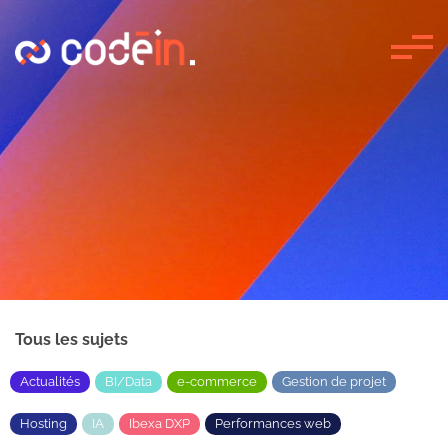
Panneau de gestion des cookies
Tous les sujets
Actualités
BI/Data
e-commerce
Gestion de projet
Hosting
IA
Ibexa DXP
Performances web