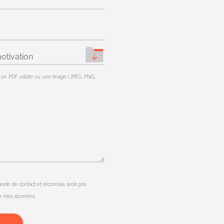
otivation
r un PDF valide ou une image (JPEG, PNG,
nde de contact et reconnais avoir pris
 de mes données.