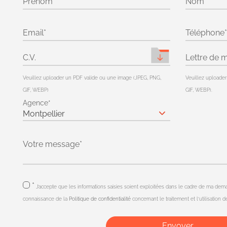
Prénom
Nom
Email
Téléphone
C.V.
Lettre de m
Veuillez uploader un PDF valide ou une image (JPEG, PNG,
Veuillez uploade
GIF, WEBP)
GIF, WEBP).
Agence
Votre message
*
J’accepte que les informations saisies soient exploitées dans le cadre de ma dema
connaissance de la
Politique de confidentialité
concernant le traitement et l’utilisation