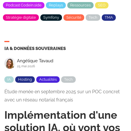
Podcast Codein.side
Replays
Ressources
SEO
Stratégie digitale
Symfony
Sécurité
Tech
TMA
IA & DONNÉES SOUVERAINES
Angélique Tavaud
25 mai 2026
IA
Hosting
Actualités
Tech
Étude menée en septembre 2025 sur un POC concret
avec un réseau notarial français
Implémentation d'une
solution IA, où vont vos