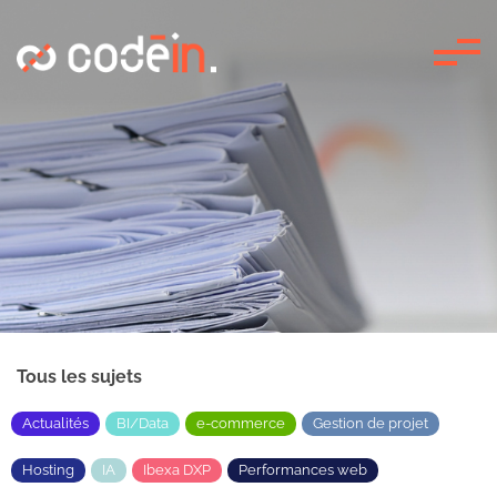
Panneau de gestion des cookies
Tous les sujets
Actualités
BI/Data
e-commerce
Gestion de projet
Hosting
IA
Ibexa DXP
Performances web