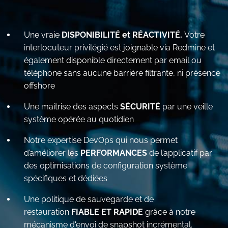
Une vraie
DISPONIBILITÉ et RÉACTIVITÉ.
Votre
interlocuteur privilégié est joignable via Redmine et
également disponible directement par email ou
téléphone sans aucune barrière filtrante, ni présence
offshore
Une maitrise des aspects
SÉCURITÉ
par une veille
système opérée au quotidien
Notre expertise DevOps qui nous permet
d’améliorer les
PERFORMANCES
de l’applicatif par
des optimisations de configuration système
spécifiques et dédiées
Une politique de sauvegarde et de
restauration
FIABLE ET RAPIDE
grâce à notre
mécanisme d'envoi de snapshot incrémental.