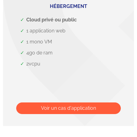
HÉBERGEMENT
Cloud privé ou
public
1 application web
1 mono VM
4go de ram
2vcpu
Voir un cas d'application