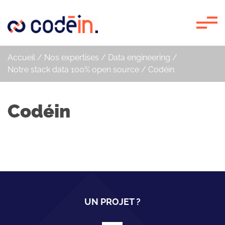
Panneau de gestion des cookies
Accueil
/
Nos expertises
/
Data engineering
/
Notre stack data 100% open source
/
Codéin
Codéin
UN PROJET ?