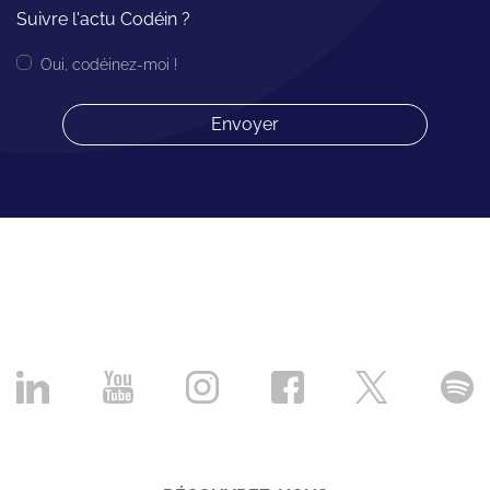
Suivre l'actu Codéin ?
Oui, codéinez-moi !