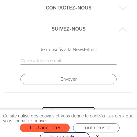
CONTACTEZ-NOUS
Nos business cases
Nos expertises
Nos réalisations
SUIVEZ-NOUS
Montpellier :
6 rue de Maguelone
L'équipe
09 72 42 26 03
Le blog Codéin
Je m’inscris à la Newsletter :
Strasbourg :
3 place de Haguenau (entrée rue des Magasins)
09 72 58 09 96
Ce site utilise des cookies et vous donne le contrôle sur ceux que
vous souhaitez activer
Tout accepter
Tout refuser
X
Masquer le ba
Personnaliser