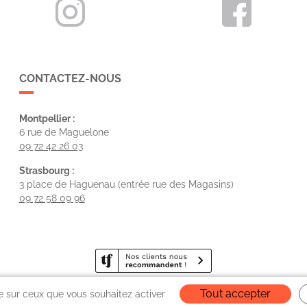
CONTACTEZ-NOUS
Montpellier :
6 rue de Maguelone
09 72 42 26 03
Strasbourg :
3 place de Haguenau (entrée rue des Magasins)
09 72 58 09 96
Tout accepter
le sur ceux que vous souhaitez activer
Mentions légales
Confidentialité
| Codéin, le nouveau nom de BeClood