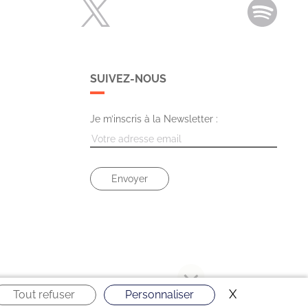
SUIVEZ-NOUS
Je m’inscris à la Newsletter :
X
Masquer le 
Tout refuser
Personnaliser