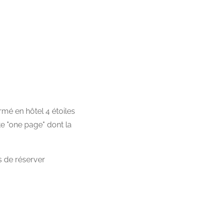
rmé en hôtel 4 étoiles
te "one page" dont la
s de réserver