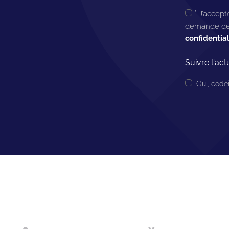
*
J’accepte
demande de 
confidential
Suivre l'ac
Oui, codéi