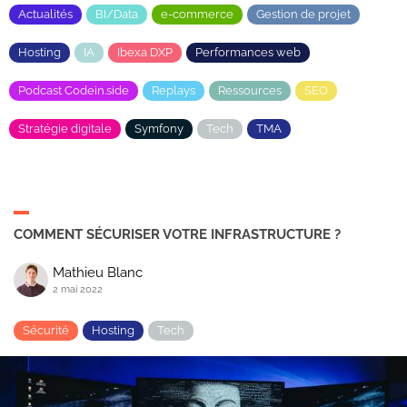
Actualités
BI/Data
e-commerce
Gestion de projet
Hosting
IA
Ibexa DXP
Performances web
Podcast Codein.side
Replays
Ressources
SEO
Stratégie digitale
Symfony
Tech
TMA
COMMENT SÉCURISER VOTRE INFRASTRUCTURE ?
Mathieu Blanc
2 mai 2022
Sécurité
Hosting
Tech