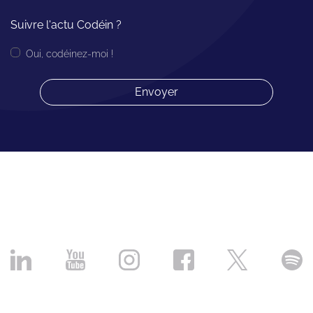
Suivre l'actu Codéin ?
Oui, codéinez-moi !