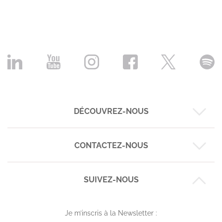
DÉCOUVREZ-NOUS
CONTACTEZ-NOUS
Nos business cases
Nos expertises
Nos réalisations
SUIVEZ-NOUS
Montpellier :
6 rue de Maguelone
L'équipe
09 72 42 26 03
Le blog Codéin
Je m’inscris à la Newsletter :
Strasbourg :