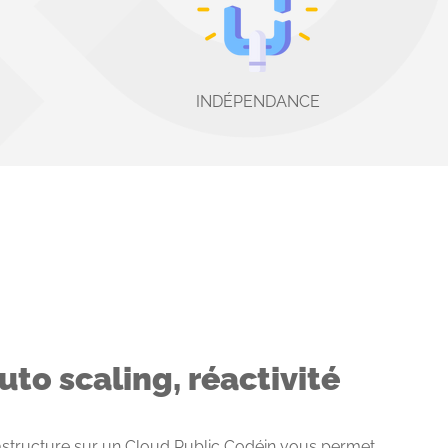
INDÉPENDANCE
Auto scaling, réactivité
astructure sur un Cloud Public Codéin vous permet