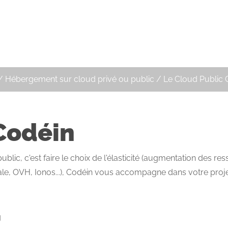
/
Hébergement sur cloud privé ou public
/
Le Cloud Public 
Codéin
ic, c'est faire le choix de l'élasticité (augmentation des re
le, OVH, Ionos...), Codéin vous accompagne dans votre proje
g