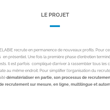
LE PROJET
ELABIE recrute en permanence de nouveaux profils. Pour ce f
s en présentiel. Une fois la première phase d'entretien termin
sts. Il est parfois compliqué d’arriver à rassembler tous les c
te au même endroit. Pour simplifier l'organisation du recru
aité
dématérialiser en partie, son processus de recruteme
 de recrutement sur mesure,
en ligne, multilingue et
autom