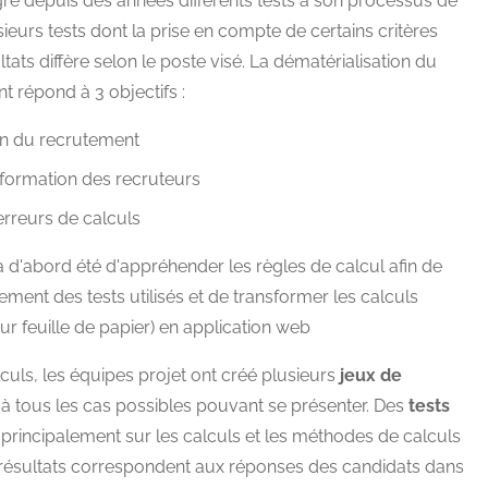
e depuis des années différents tests à son processus de
sieurs tests dont la prise en compte de certains critères
tats diffère selon le poste visé. La dématérialisation du
 répond à 3 objectifs :
tion du recrutement
 formation des recruteurs
'erreurs de calculs
 d'abord été d'appréhender les règles de calcul afin de
ent des tests utilisés et de transformer les calculs
sur feuille de papier) en application web
lculs, les équipes projet ont créé plusieurs
jeux de
 tous les cas possibles pouvant se présenter. Des
tests
 principalement sur les calculs et les méthodes de calculs
s résultats correspondent aux réponses des candidats dans