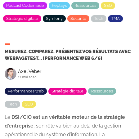
Podcast Codein.side
Replays
Ressources
SEO
Stratégie digitale
Symfony
Sécurité
Tech
TMA
MESUREZ, COMPAREZ, PRÉSENTEZ VOS RÉSULTATS AVEC
WEBPAGETEST... [PERFORMANCE WEB 6/6]
Axel Veber
11 mai 2020
Performances web
Stratégie digitale
Ressources
Tech
SEO
Le
DSI/CIO est un véritable moteur de la stratégie
d'entreprise
, son rôle va bien au delà de la gestion
opérationnelle du système d'information. La