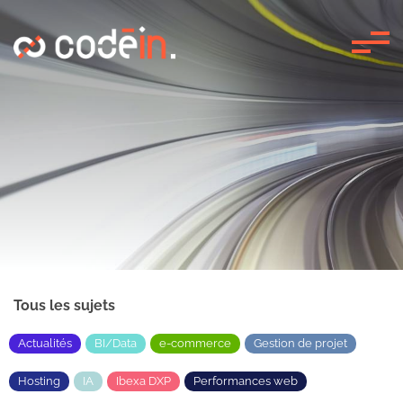
Panneau de gestion des cookies
Tous les sujets
Actualités
BI/Data
e-commerce
Gestion de projet
Hosting
IA
Ibexa DXP
Performances web