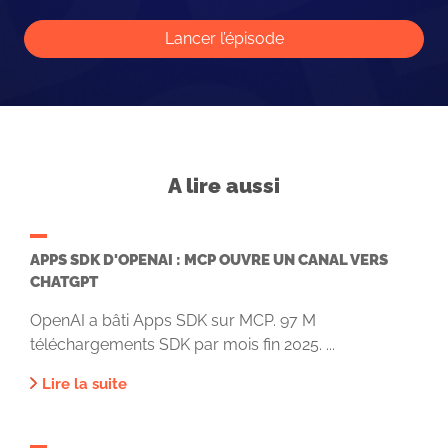
Lancer l’épisode
A lire aussi
APPS SDK D'OPENAI : MCP OUVRE UN CANAL VERS
CHATGPT
OpenAI a bâti Apps SDK sur MCP. 97 M
téléchargements SDK par mois fin 2025. ...
Lire la suite