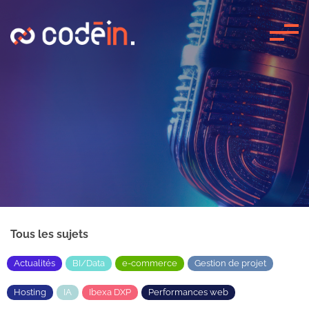
Panneau de gestion des cookies
Tous les sujets
Actualités
BI/Data
e-commerce
Gestion de projet
Hosting
IA
Ibexa DXP
Performances web