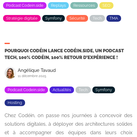
Podcast Codein.side
Replays
Ressources
SEO
Stratégie digitale
Symfony
Sécurité
Tech
TMA
POURQUOI CODÉIN LANCE CODÉIN.SIDE, UN PODCAST
TECH, 100% CODÉIN, 100% RETOUR D’EXPÉRIENCE !
Angélique Tavaud
11 décembre 2025
Podcast Codein.side
Actualités
Tech
Symfony
Hosting
Chez Codéin, on passe nos journées à concevoir des
solutions digitales, à déployer des architectures solides
et à accompagner des équipes dans leurs choix