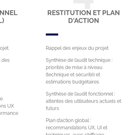
ONNEL
RESTITUTION ET PLAN
L)
D'ACTION
ojet.
Rappel des enjeux du projet
t des
Synthèse de l’audit technique :
priorités de mise à niveau
(technique et sécurité) et
estimations budgétaires
Synthèse de l’audit fonctionnel :
ce
attentes des utilisateurs actuels et
ions UX
futurs
formance
Plan d’action global :
recommandations UX, UI et
techniques, avec chiffrage