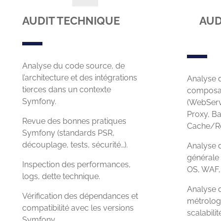
AUDIT TECHNIQUE
AUD
Analyse du code source, de
l’architecture et des intégrations
Analyse d
tierces dans un contexte
composa
Symfony.
(WebServ
Proxy, B
Revue des bonnes pratiques
Cache/Re
Symfony (standards PSR,
découplage, tests, sécurité…).
Analyse d
générale 
Inspection des performances,
OS, WAF, 
logs, dette technique.
Analyse d
Vérification des dépendances et
métrolog
compatibilité avec les versions
scalabilit
Symfony.