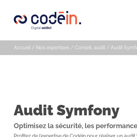
Panneau de gestion des cookies
Accueil
/
Nos expertises
/
Conseil, audit
/
Audit Symf
Audit Symfony
Optimisez la sécurité, les performances
Profitez de l'expertise de Codéin pour réaliser un aud