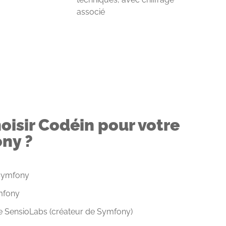
associé
oisir Codéin pour votre
ny ?
 Symfony
ymfony
e SensioLabs (créateur de Symfony)