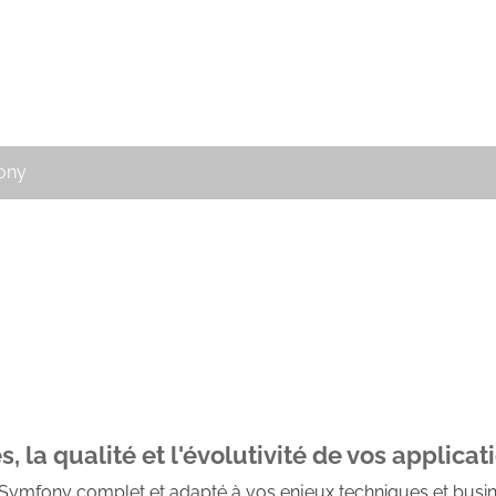
ony
, la qualité et l'évolutivité de vos applica
it Symfony complet et adapté à vos enjeux techniques et busin