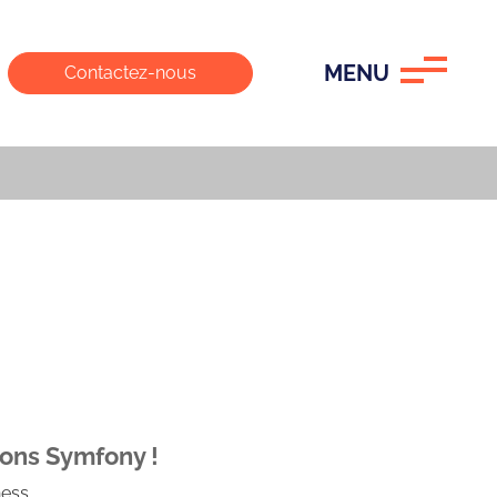
MENU
Contactez-nous
tions Symfony !
ess.