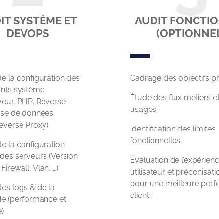
IT SYSTÈME ET
AUDIT FONCTI
DEVOPS
(OPTIONNE
e la configuration des
Cadrage des objectifs pr
nts système
Étude des flux métiers e
eur, PHP, Reverse
usages.
ase de données,
verse Proxy)
Identification des limites
fonctionnelles.
e la configuration
des serveurs (Version
Évaluation de l’expérien
Firewall, Vlan, …)
utilisateur et préconisat
pour une meilleure per
es logs & de la
client.
ie (performance et
é)