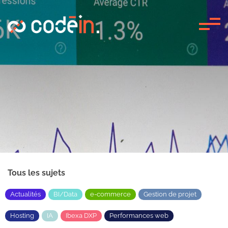
Panneau de gestion des cookies
Tous les sujets
Actualités
BI/Data
e-commerce
Gestion de projet
Hosting
IA
Ibexa DXP
Performances web