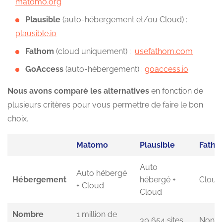
matomo.org
Plausible
(auto-hébergement et/ou Cloud) :
plausible.io
Fathom
(cloud uniquement) :
usefathom.com
GoAccess
(auto-hébergement) :
goaccess.io
Nous avons comparé les alternatives
en fonction de
plusieurs critères pour vous permettre de faire le bon
choix.
Matomo
Plausible
Fath
Auto
Auto hébergé
Hébergement
hébergé +
Cloud
+ Cloud
Cloud
Nombre
1 million de
30 654 sites
Non p