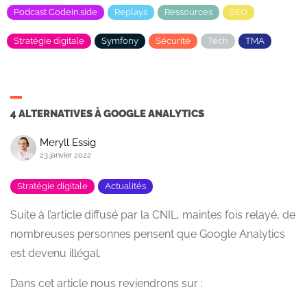
Podcast Codein.side
Replays
Ressources
SEO
Stratégie digitale
Symfony
Sécurité
Tech
TMA
4 ALTERNATIVES À GOOGLE ANALYTICS
Meryll Essig
23 janvier 2022
Stratégie digitale
Actualités
Suite à l’article diffusé par la CNIL, maintes fois relayé, de
nombreuses personnes pensent que Google Analytics
est devenu illégal.
Dans cet article nous reviendrons sur :