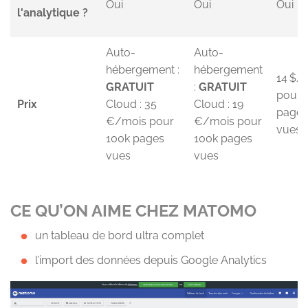
Oui
Oui
Oui
l'analytique ?
Auto-
Auto-
hébergement :
hébergement
14 $/
GRATUIT
:
GRATUIT
pour 
Prix
Cloud : 35
Cloud : 19
pages
€/mois pour
€/mois pour
vues
100k pages
100k pages
vues
vues
CE QU’ON AIME CHEZ MATOMO
un tableau de bord ultra complet
l’import des données depuis Google Analytics