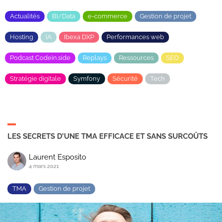
Actualités
BI/Data
e-commerce
Gestion de projet
Hosting
IA
Ibexa DXP
Performances web
Podcast Codein.side
Replays
Ressources
SEO
Stratégie digitale
Symfony
Sécurité
Tech
LES SECRETS D’UNE TMA EFFICACE ET SANS SURCOÛTS
Laurent Esposito
4 mars 2021
TMA
Gestion de projet