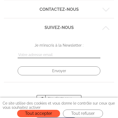
CONTACTEZ-NOUS
Nos business cases
Nos expertises
Nos réalisations
SUIVEZ-NOUS
Montpellier :
6 rue de Maguelone
L'équipe
09 72 42 26 03
Le blog Codéin
Je m’inscris à la Newsletter :
Strasbourg :
3 place de Haguenau (entrée rue des Magasins)
09 72 58 09 96
Ce site utilise des cookies et vous donne le contrôle sur ceux que
vous souhaitez activer
Tout accepter
Tout refuser