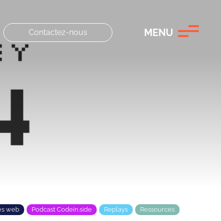
MENU
Contactez-nous
es web
Podcast Codein.side
Replays
Ressources