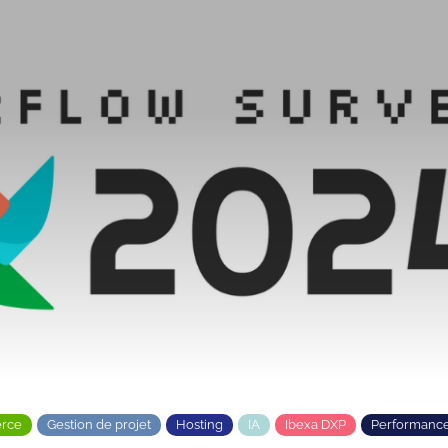
rce
Gestion de projet
Hosting
IA
Ibexa DXP
Performanc