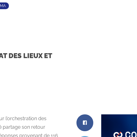
TMA
T DES LIEUX ET
r l’orchestration des
 partage son retour
réponses provenant de 116