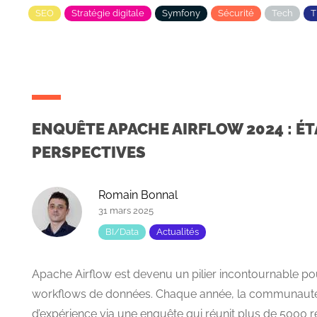
SEO
Stratégie digitale
Symfony
Sécurité
Tech
ENQUÊTE APACHE AIRFLOW 2024 : ÉTA
PERSPECTIVES
Romain Bonnal
31 mars 2025
BI/Data
Actualités
Apache Airflow est devenu un pilier incontournable pou
workflows de données. Chaque année, la communauté
d’expérience via une enquête qui réunit plus de 5000 