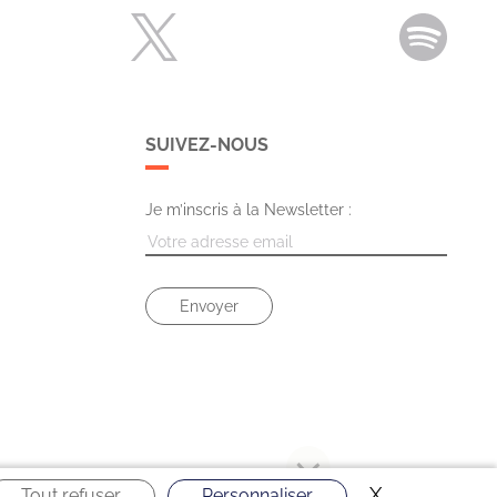
SUIVEZ-NOUS
Je m’inscris à la Newsletter :
X
Masquer le 
Tout refuser
Personnaliser