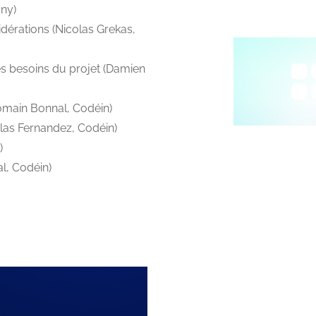
ny)
idérations (Nicolas Grekas,
des besoins du projet (Damien
omain Bonnal, Codéin)
olas Fernandez, Codéin)
)
l, Codéin)