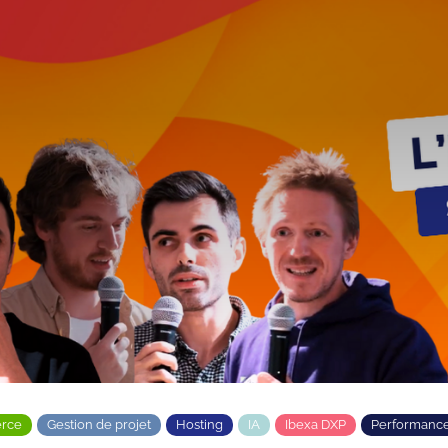
rce
Gestion de projet
Hosting
IA
Ibexa DXP
Performanc