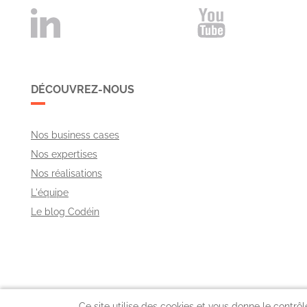
DÉCOUVREZ-NOUS
Nos business cases
Nos expertises
Nos réalisations
L'équipe
Le blog Codéin
Ce site utilise des cookies et vous donne le contrô