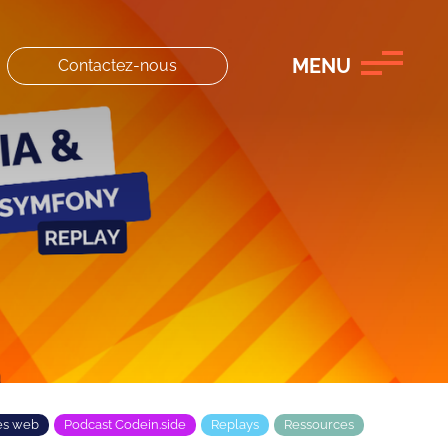
MENU
Contactez-nous
es web
Podcast Codein.side
Replays
Ressources