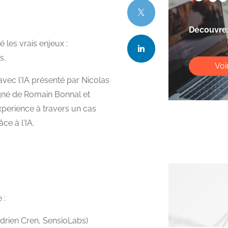
Découvrez
les vrais enjeux :
s.
Voi
avec l'IA présenté par Nicolas
né de Romain Bonnal et
xperience à travers un cas
ce à l'IA.
e :
adrien Cren, SensioLabs)