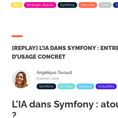
SEO
Stratégie digitale
Symfony
Sécurité
Tech
[REPLAY] L’IA DANS SYMFONY : ENTR
D’USAGE CONCRET
Angélique Tavaud
8 janvier 2025
Symfony
BI/Data
Replays
Actualités
L’IA dans Symfony : atou
?