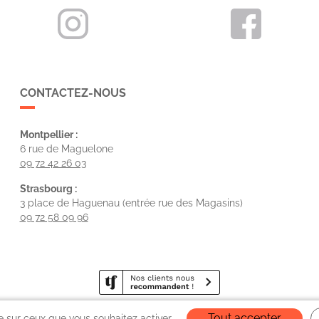
CONTACTEZ-NOUS
Montpellier :
6 rue de Maguelone
09 72 42 26 03
Strasbourg :
3 place de Haguenau (entrée rue des Magasins)
09 72 58 09 96
Tout accepter
le sur ceux que vous souhaitez activer