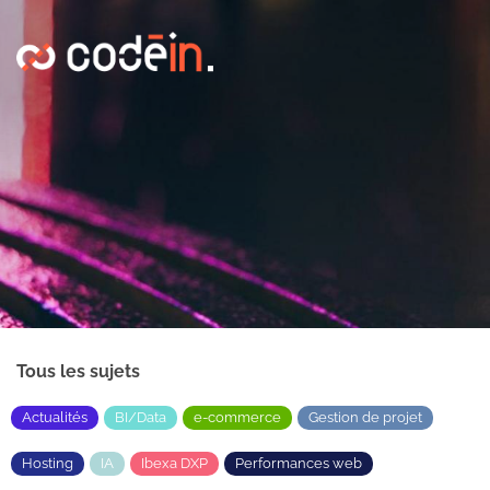
Panneau de gestion des cookies
Tous les sujets
Actualités
BI/Data
e-commerce
Gestion de projet
Hosting
IA
Ibexa DXP
Performances web