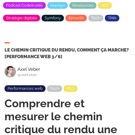
Podcast Codein.side
Replays
Ressources
SEO
Stratégie digitale
Symfony
Sécurité
Tech
TMA
LE CHEMIN CRITIQUE DU RENDU, COMMENT ÇA MARCHE?
[PERFORMANCE WEB 3/6]
Axel Veber
15 avril 2020
Performances web
Tech
SEO
Comprendre et
mesurer le chemin
critique du rendu une