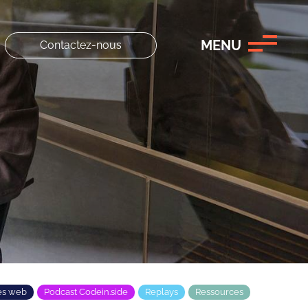
MENU
Contactez-nous
es web
Podcast Codein.side
Replays
Ressources