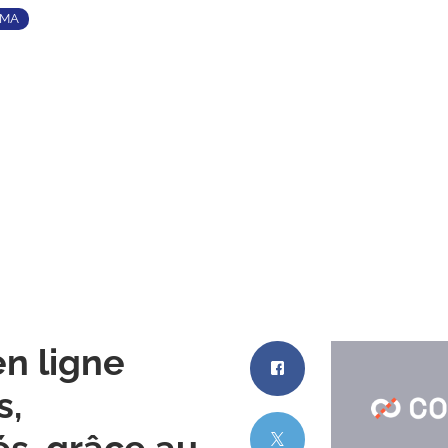
TMA
n ligne
s,
s, grâce au