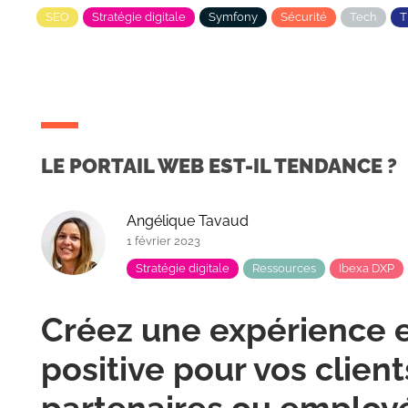
SEO
Stratégie digitale
Symfony
Sécurité
Tech
LE PORTAIL WEB EST-IL TENDANCE ?
Angélique Tavaud
1 février 2023
Stratégie digitale
Ressources
Ibexa DXP
Créez une expérience e
positive pour vos client
partenaires ou employé