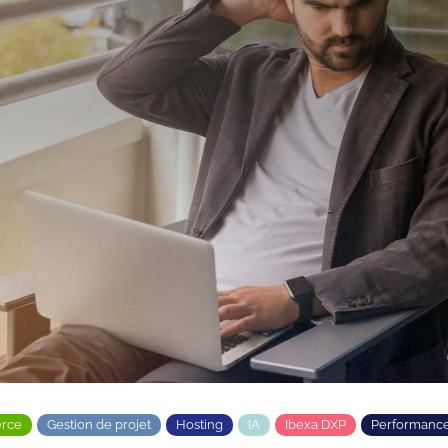
rce
Gestion de projet
Hosting
IA
Ibexa DXP
Performanc