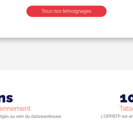
Tous nos témoignages
ns
1
iennement
Tabl
grégés au sein du datawarehouse
L'OPPBTP est en