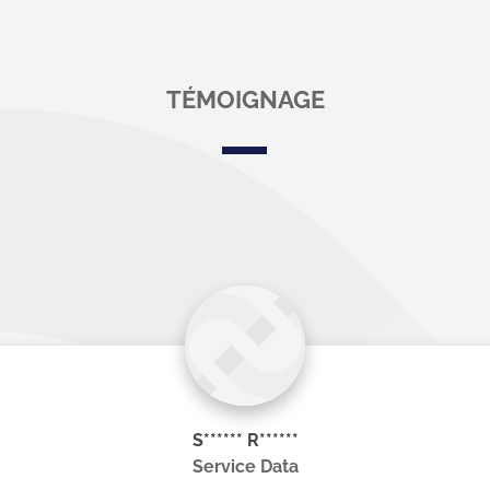
TÉMOIGNAGE
S****** R******
Service Data