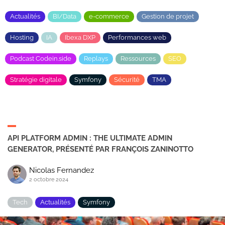
Actualités
BI/Data
e-commerce
Gestion de projet
Hosting
IA
Ibexa DXP
Performances web
Podcast Codein.side
Replays
Ressources
SEO
Stratégie digitale
Symfony
Sécurité
TMA
API PLATFORM ADMIN : THE ULTIMATE ADMIN
GENERATOR, PRÉSENTÉ PAR FRANÇOIS ZANINOTTO
Nicolas Fernandez
2 octobre 2024
Tech
Actualités
Symfony