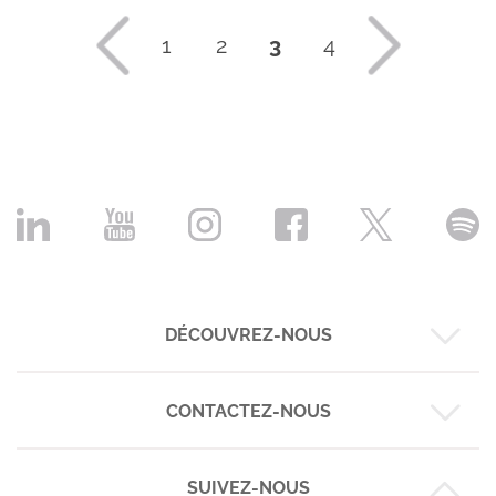
1
2
3
4
DÉCOUVREZ-NOUS
CONTACTEZ-NOUS
Nos business cases
Nos expertises
Nos réalisations
SUIVEZ-NOUS
Montpellier :