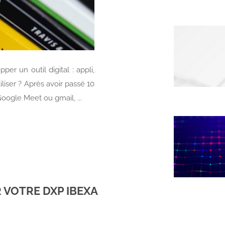
er un outil digital : appli,
liser ? Après avoir passé 10
Google Meet ou gmail, ...
 VOTRE DXP IBEXA