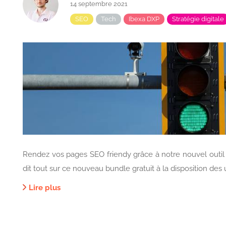
14 septembre 2021
SEO
Tech
Ibexa DXP
Stratégie digitale
Rendez vos pages SEO friendy grâce à notre nouvel outil
dit tout sur ce nouveau bundle gratuit à la disposition des u
Lire plus