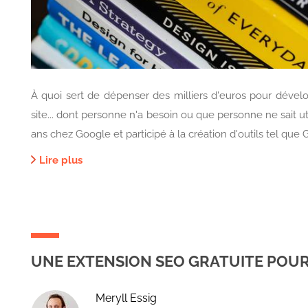
À quoi sert de dépenser des milliers d'euros pour développ
site... dont personne n'a besoin ou que personne ne sait uti
ans chez Google et participé à la création d'outils tel que 
Lire plus
UNE EXTENSION SEO GRATUITE POUR
Meryll Essig