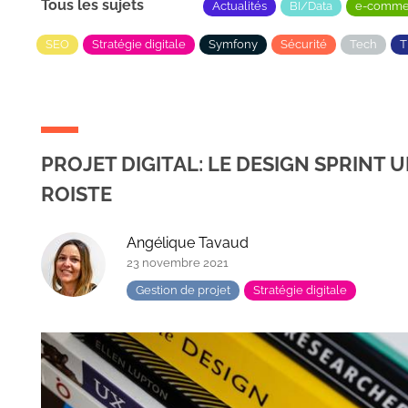
Tous les sujets
Actualités
BI/Data
e-comme
SEO
Stratégie digitale
Symfony
Sécurité
Tech
PROJET DIGITAL: LE DESIGN SPRINT 
ROISTE
Angélique Tavaud
23 novembre 2021
Gestion de projet
Stratégie digitale