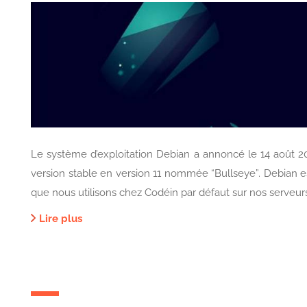
Le système d’exploitation Debian a annoncé le 14 août 20
version stable en version 11 nommée “Bullseye”. Debian es
que nous utilisons chez Codéin par défaut sur nos serveurs.
Lire plus