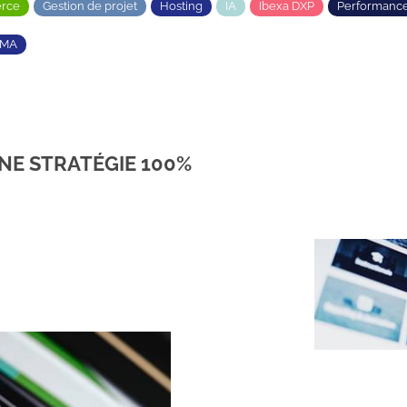
rce
Gestion de projet
Hosting
IA
Ibexa DXP
Performanc
TMA
UNE STRATÉGIE 100%