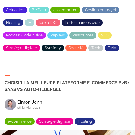
Actualités
BI/Data
e-commerce
Gestion de projet
Hosting
IA
Ibexa DXP
Performances web
Podcast Codein.side
Replays
Ressources
SEO
Stratégie digitale
Symfony
Sécurité
Tech
TMA
CHOISIR LA MEILLEURE PLATEFORME E-COMMERCE B2B :
SAAS VS AUTO-HÉBERGÉE
Simon Jenn
16 janvier 2024
e-commerce
Stratégie digitale
Hosting