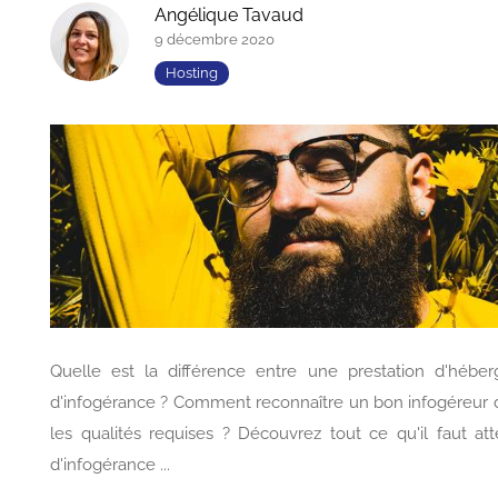
Angélique Tavaud
9 décembre 2020
Hosting
Quelle est la différence entre une prestation d'hébe
d'infogérance ? Comment reconnaître un bon infogéreur d
les qualités requises ? Découvrez tout ce qu'il faut at
d'infogérance ...