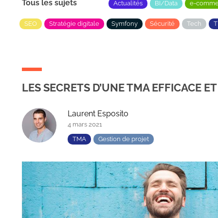
Tous les sujets
Actualités
BI/Data
e-comme
SEO
Stratégie digitale
Symfony
Sécurité
Tech
LES SECRETS D’UNE TMA EFFICACE E
Laurent Esposito
4 mars 2021
TMA
Gestion de projet