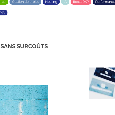
rce
Gestion de projet
Hosting
IA
Ibexa DXP
Performanc
TMA
T SANS SURCOÛTS